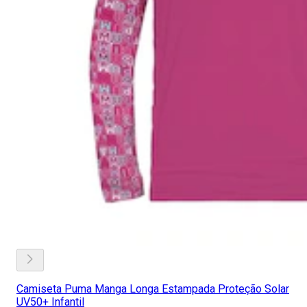
Camiseta Puma Manga Longa Estampada Proteção Solar
UV50+ Infantil