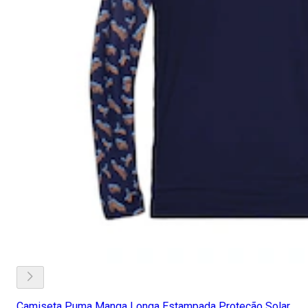
Camiseta Puma Manga Longa Estampada Proteção Solar