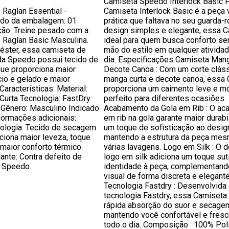
Camiseta Speedo Interlock Basic 
Raglan Essential -
Camiseta Interlock Basic é a peça v
údo da embalagem: 01
prática que faltava no seu guarda-
ção: Treine pesado com a
design simples e elegante, essa C
Raglan Basic Masculina.
ideal para quem busca conforto se
iéster, essa camiseta de
mão do estilo em qualquer atividad
 da Speedo possui tecido de
dia. Especificações Camiseta Mang
ue proporciona maior
Decote Canoa : Com um corte clás
io e gelado e maior
manga curta e decote canoa, essa
Características: Material:
proporciona um caimento leve e m
Curta Tecnologia: FastDry
perfeito para diferentes ocasiões.
 Gênero: Masculino Indicado
Acabamento da Gola em Rib : O a
nformações adicionais:
em rib na gola garante maior durabi
nologia: Tecido de secagem
um toque de sofisticação ao desig
ciona maior leveza, toque
mantendo a estrutura da peça me
maior conforto térmico
várias lavagens. Logo em Silk : O d
cante: Contra defeito de
logo em silk adiciona um toque suti
: Speedo.
identidade à peça, complementand
visual de forma discreta e elegante
Tecnologia Fastdry : Desenvolvida
tecnologia Fastdry, essa Camiseta
rápida absorção do suor e secagem
mantendo você confortável e fresc
todo o dia. Composição : 100% Pol