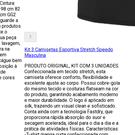
intura:
 98 cm 82
 cm GG2
guarde a
 produtos
te o
Sua peça
a lavagem,
ra na
Kit 3 Camisetas Esportiva Stretch Speedo
dem
Masculina
nxágue bem
PRODUTO ORIGINAL, KIT COM 3 UNIDADES.
osição à
Confeccionada em tecido stretch, esta
ode
camiseta oferece conforto, flexibilidade e
e cores
excelente ajuste ao corpo. Possui cobre-gola
do mesmo tecido e costuras flatseam na cor
do produto, garantindo acabamento moderno
e maior durabilidade. O logo é aplicado em
silk, trazendo um visual clean e sofisticado.
Conta ainda com a tecnologia Fastdry, que
proporciona rápida absorção do suor e
secagem acelerada, ideal para o dia a dia e a
prática de atividades físicas. Características:
-T-shirt manga curta confeccionada com