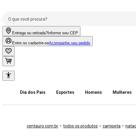
Entrega ou retirada?
Informe seu CEP
Entre ou cadastre-se
Acompanhe seu pedido
Dia dos Pais
Esportes
Homens
Mulheres
centauro.com.br
todos os produtos
camiseta
nata