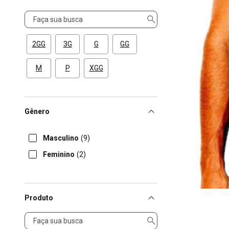
Tamanho
2GG
3G
G
GG
M
P
XGG
Gênero
Masculino
(9)
Feminino
(2)
Produto
Produto