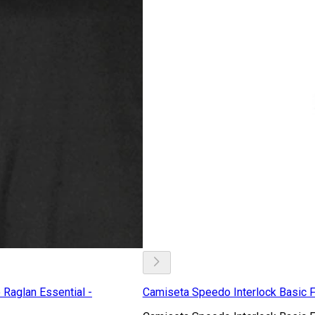
Raglan Essential -
Camiseta Speedo Interlock Basic 