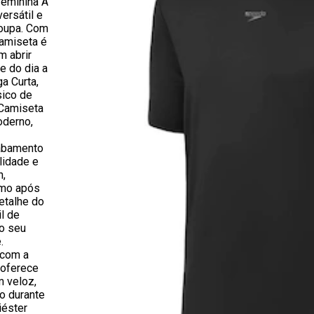
Feminina A
ersátil e
roupa. Com
amiseta é
m abrir
e do dia a
a Curta,
sico de
 Camiseta
oderno,
cabamento
lidade e
n,
smo após
etalhe do
l de
o seu
.
 com a
 oferece
 veloz,
o durante
iéster