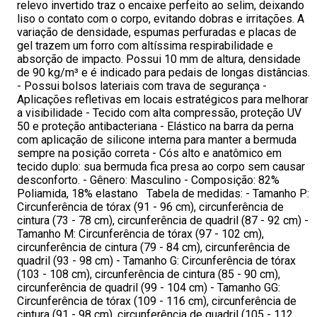
relevo invertido traz o encaixe perfeito ao selim, deixando
liso o contato com o corpo, evitando dobras e irritações. A
variação de densidade, espumas perfuradas e placas de
gel trazem um forro com altíssima respirabilidade e
absorção de impacto. Possui 10 mm de altura, densidade
de 90 kg/m³ e é indicado para pedais de longas distâncias.
- Possui bolsos lateriais com trava de segurança -
Aplicações refletivas em locais estratégicos para melhorar
a visibilidade - Tecido com alta compressão, proteção UV
50 e proteção antibacteriana - Elástico na barra da perna
com aplicação de silicone interna para manter a bermuda
sempre na posição correta - Cós alto e anatômico em
tecido duplo: sua bermuda fica presa ao corpo sem causar
desconforto. - Gênero: Masculino - Composição: 82%
Poliamida, 18% elastano Tabela de medidas: - Tamanho P:
Circunferência de tórax (91 - 96 cm), circunferência de
cintura (73 - 78 cm), circunferência de quadril (87 - 92 cm) -
Tamanho M: Circunferência de tórax (97 - 102 cm),
circunferência de cintura (79 - 84 cm), circunferência de
quadril (93 - 98 cm) - Tamanho G: Circunferência de tórax
(103 - 108 cm), circunferência de cintura (85 - 90 cm),
circunferência de quadril (99 - 104 cm) - Tamanho GG:
Circunferência de tórax (109 - 116 cm), circunferência de
cintura (91 - 98 cm), circunferência de quadril (105 - 112