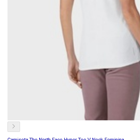
Camiseta The North Face Hyper Tee V Neck Feminina