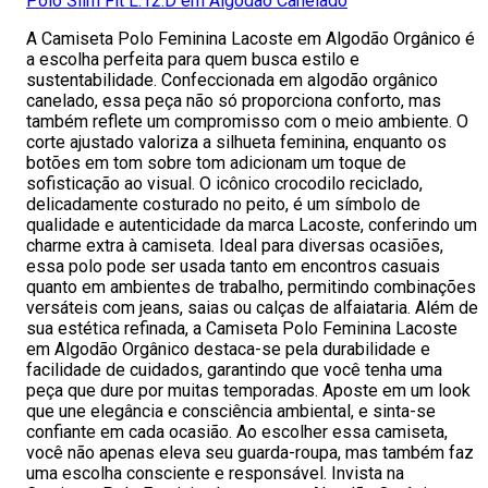
Polo Slim Fit L.12.D em Algodão Canelado
A Camiseta Polo Feminina Lacoste em Algodão Orgânico é
a escolha perfeita para quem busca estilo e
sustentabilidade. Confeccionada em algodão orgânico
canelado, essa peça não só proporciona conforto, mas
também reflete um compromisso com o meio ambiente. O
corte ajustado valoriza a silhueta feminina, enquanto os
botões em tom sobre tom adicionam um toque de
sofisticação ao visual. O icônico crocodilo reciclado,
delicadamente costurado no peito, é um símbolo de
qualidade e autenticidade da marca Lacoste, conferindo um
charme extra à camiseta. Ideal para diversas ocasiões,
essa polo pode ser usada tanto em encontros casuais
quanto em ambientes de trabalho, permitindo combinações
versáteis com jeans, saias ou calças de alfaiataria. Além de
sua estética refinada, a Camiseta Polo Feminina Lacoste
em Algodão Orgânico destaca-se pela durabilidade e
facilidade de cuidados, garantindo que você tenha uma
peça que dure por muitas temporadas. Aposte em um look
que une elegância e consciência ambiental, e sinta-se
confiante em cada ocasião. Ao escolher essa camiseta,
você não apenas eleva seu guarda-roupa, mas também faz
uma escolha consciente e responsável. Invista na