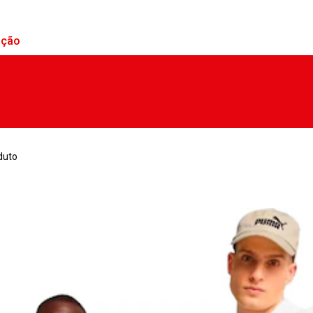
ação
duto