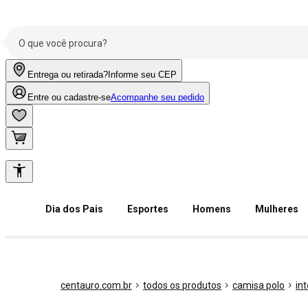
Entrega ou retirada?
Informe seu CEP
Entre ou cadastre-se
Acompanhe seu pedido
Dia dos Pais
Esportes
Homens
Mulheres
centauro.com.br
todos os produtos
camisa polo
in