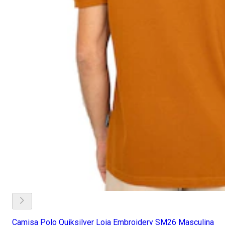
Camisa Polo Quiksilver Loia Embroidery SM26 Masculina