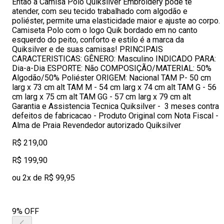
Então a Camisa Polo Quiksilver Embroidery pode te
atender, com seu tecido trabalhado com algodão e
poliéster, permite uma elasticidade maior e ajuste ao corpo.
Camiseta Polo com o logo Quik bordado em no canto
esquerdo do peito, conforto e estilo é a marca da
Quiksilver e de suas camisas! PRINCIPAIS
CARACTERISTICAS: GÊNERO: Masculino INDICADO PARA:
Dia-a-Dia ESPORTE: Não COMPOSIÇÃO/MATERIAL: 50%
Algodão/50% Poliéster ORIGEM: Nacional TAM P- 50 cm
larg x 73 cm alt TAM M - 54 cm larg x 74 cm alt TAM G - 56
cm larg x 75 cm alt TAM GG - 57 cm larg x 79 cm alt
Garantia e Assistencia Tecnica Quiksilver - 3 meses contra
defeitos de fabricacao - Produto Original com Nota Fiscal -
Alma de Praia Revendedor autorizado Quiksilver
R$ 219,00
R$ 199,90
ou 2x de R$ 99,95
9% OFF