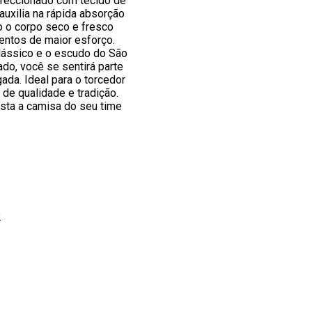
nfeccionado com tecido de
uxilia na rápida absorção
o o corpo seco e fresco
tos de maior esforço.
ássico e o escudo do São
do, você se sentirá parte
gada. Ideal para o torcedor
de qualidade e tradição.
ista a camisa do seu time
2