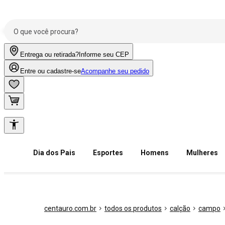
Entrega ou retirada?
Informe seu CEP
Entre ou cadastre-se
Acompanhe seu pedido
Dia dos Pais
Esportes
Homens
Mulheres
centauro.com.br
todos os produtos
calção
campo