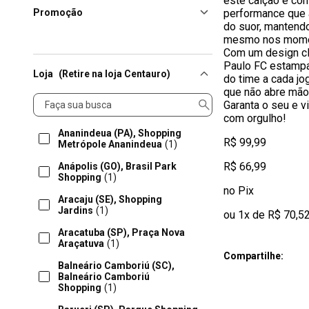
este calção é co
Promoção
performance que a
do suor, mantend
mesmo nos momen
Com um design cl
Paulo FC estampa
Loja
(Retire na loja Centauro)
do time a cada jo
que não abre mão 
Loja
Garanta o seu e v
com orgulho!
Ananindeua (PA), Shopping
R$ 99,99
Metrópole Ananindeua
(1)
R$ 66,99
Anápolis (GO), Brasil Park
Shopping
(1)
no Pix
Aracaju (SE), Shopping
Jardins
(1)
ou 1x de R$ 70,5
Aracatuba (SP), Praça Nova
Araçatuva
(1)
Compartilhe:
Balneário Camboriú (SC),
Balneário Camboriú
Shopping
(1)