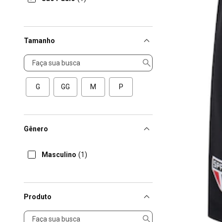
Tamanho
Tamanho
G
GG
M
P
Gênero
Masculino
(1)
Produto
Produto