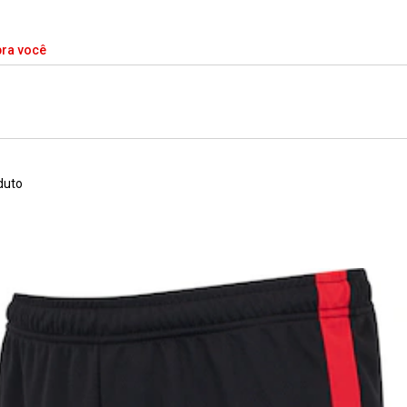
pra você
duto