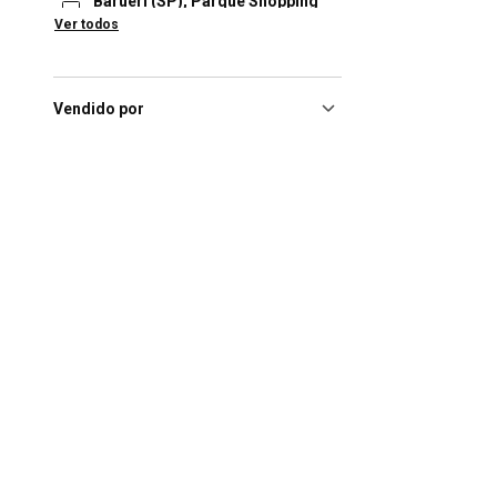
Barueri (SP), Parque Shopping
Barueri
(1)
Ver todos
Barueri (SP), Shopping
Tamboré
(1)
Bauru (SP), Boulevard
Vendido por
Bauru
(1)
Bauru (SP), Shopping Bauru
(1)
Belem (PA), Pátio Belém
(1)