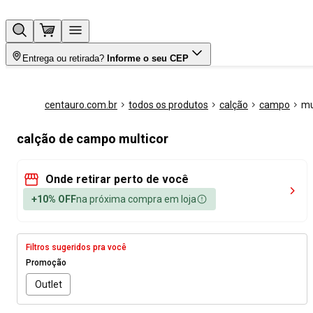
Entrega ou retirada?
Informe o seu CEP
centauro.com.br
todos os produtos
calção
campo
mu
calção de campo multicor
Onde retirar perto de você
+10% OFF
na próxima compra em loja
Filtros sugeridos pra você
Promoção
Outlet