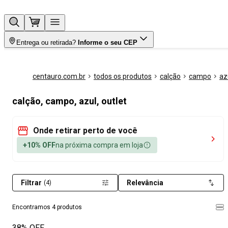
Entrega ou retirada?
Informe o seu CEP
centauro.com.br
todos os produtos
calção
campo
az
calção, campo, azul, outlet
Onde retirar perto de você
+10% OFF
na próxima compra em loja
Filtrar
Relevância
(4)
Encontramos 4 produtos
38% OFF