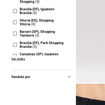
Shopping
(4)
Brasilia (DF), Iguatemi
Brasília
(4)
Vitoria (ES), Shopping
Vitória
(4)
Barueri (SP), Shopping
Tamboré
(3)
Brasilia (DF), Park Shopping
Brasília
(3)
Campinas (SP), Iguatemi
Campinas
(3)
Ver todos
Curitiba (PR), Shopping
Curitiba
(3)
Florianópolis (SC), Beiramar
Vendido por
Shopping
(3)
Maringa (PR), Maringá Park
Shopping
(3)
Maringá (PR), Maringá –
Shopping Catuaí
(3)