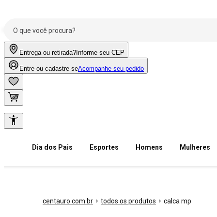
Entrega ou retirada?
Informe seu CEP
Entre ou cadastre-se
Acompanhe seu pedido
Dia dos Pais
Esportes
Homens
Mulheres
centauro.com.br
todos os produtos
calca mp