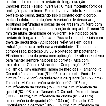
conforto do ciclista em pedais de longa duração.
Características - Forro Invert Gel: O mais moderno forro de
proteção para ciclismo. Seu relevo invertido traz o encaixe
perfeito ao selim, deixando liso o contato com o corpo,
evitando dobras e irritações. A variação de densidade,
espumas perfuradas e placas de gel trazem um forro com
altíssima respirabilidade e absorção de impacto. Possui 10
mm de altura, densidade de 90 kg/m³ e é indicado para
pedais de longas distâncias. - Possui bolsos lateriais com
trava de segurança - Aplicações refletivas em locais
estratégicos para melhorar a visibilidade - Tecido com alta
compressão, proteção UV 50 e proteção antibacteriana -
Elástico na barra da perna com aplicação de silicone interna
para manter sempre na posição correta - Alça com
microfuros - Gênero: Masculino - Composição: 82%
Poliamida, 18% elastano Tabela de medidas - Tamanho P:
Circunferência de tórax (91 - 96 cm), circunferência de
cintura (73 - 78 cm), circunferência de quadril (87 - 92 cm) -
Tamanho M: Circunferência de tórax (97 - 102 cm),
circunferência de cintura (79 - 84 cm), circunferência de
quadril (93 - 98 cm) - Tamanho G: Circunferência de tórax
(103 - 108 cm), circunferência de cintura (85 - 90 cm),
circunferência de quadril (99 - 104 cm) - Tamanho GG:
Circunferência de tórax (109 - 116 cm), circunferência de