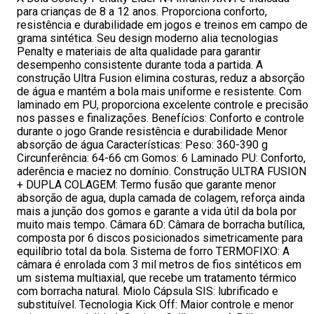
para crianças de 8 a 12 anos. Proporciona conforto,
resistência e durabilidade em jogos e treinos em campo de
grama sintética. Seu design moderno alia tecnologias
Penalty e materiais de alta qualidade para garantir
desempenho consistente durante toda a partida. A
construção Ultra Fusion elimina costuras, reduz a absorção
de água e mantém a bola mais uniforme e resistente. Com
laminado em PU, proporciona excelente controle e precisão
nos passes e finalizações. Benefícios: Conforto e controle
durante o jogo Grande resistência e durabilidade Menor
absorção de água Características: Peso: 360-390 g
Circunferência: 64-66 cm Gomos: 6 Laminado PU: Conforto,
aderência e maciez no domínio. Construção ULTRA FUSION
+ DUPLA COLAGEM: Termo fusão que garante menor
absorção de agua, dupla camada de colagem, reforça ainda
mais a junção dos gomos e garante a vida útil da bola por
muito mais tempo. Câmara 6D: Câmara de borracha butílica,
composta por 6 discos posicionados simetricamente para
equilíbrio total da bola. Sistema de forro TERMOFIXO: A
câmara é enrolada com 3 mil metros de fios sintéticos em
um sistema multiaxial, que recebe um tratamento térmico
com borracha natural. Miolo Cápsula SIS: lubrificado e
substituível. Tecnologia Kick Off: Maior controle e menor