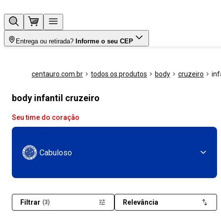
Entrega ou retirada?
Informe o seu CEP
centauro.com.br
todos os produtos
body
cruzeiro
inf
body infantil cruzeiro
Seu time do coração
Cabuloso
Filtrar
Relevância
(3)