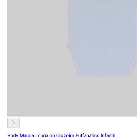
Body Manga Longa do Cruzeiro Futfanatics Infantil