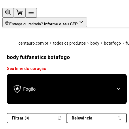
Entrega ou retirada?
Informe o seu CEP
centauro.com.br
todos os produtos
body
botafogo
f
body futfanatics botafogo
Seu time do coração
Fogão
Filtrar
Relevância
(3)