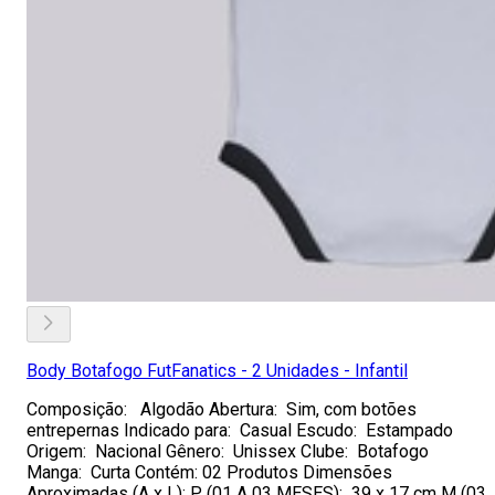
Body Botafogo FutFanatics - 2 Unidades - Infantil
Composição: Algodão Abertura: Sim, com botões
entrepernas Indicado para: Casual Escudo: Estampado
Origem: Nacional Gênero: Unissex Clube: Botafogo
Manga: Curta Contém: 02 Produtos Dimensões
Aproximadas (A x L): P (01 A 03 MESES): 39 x 17 cm M (03