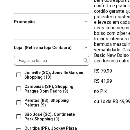
bermuda esporti
conforto e pratic
cordão garante aj
poliéster resiste
Promoção
e leveza em cad
seus itens seguro
bolso com zíper e
treinos intensos 
bermuda masculin
Loja
(Retire na loja Centauro)
versatilidade. Ga
Basic New Bolso 
Loja
seu treino a outr
R$ 79,99
Joinville (SC), Joinville Garden
Shopping
(10)
R$ 41,99
Campinas (SP), Shopping
no Pix
Parque Dom Pedro
(9)
Pelotas (RS), Shopping
ou 1x de R$ 49,9
Pelotas
(9)
São José (SC), Continente
Park Shopping
(9)
Curitiba (PR), Jockey Plaza