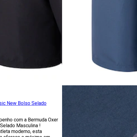
sic New Bolso Selado
penho com a Bermuda Oxer
Selado Masculina !
atleta moderno, esta