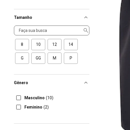
Tamanho
Tamanho
8
10
12
14
G
GG
M
P
Gênero
Masculino
(10)
Feminino
(2)