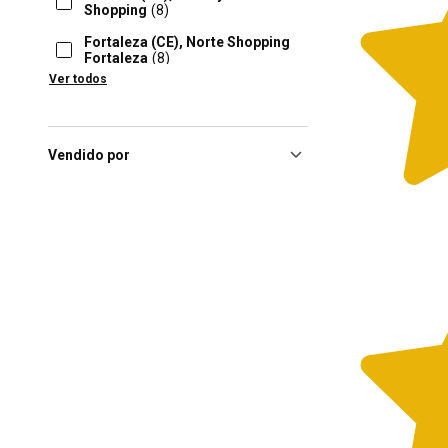
Shopping
(8)
Fortaleza (CE), Norte Shopping
Fortaleza
(8)
Ver todos
Guarulhos (SP), Shopping
Internacional Guarulhos
(8)
Natal (RN), Midway Mall
(8)
Vendido por
Novo Hamburgo (RS), Bourbon
Shopping Novo Hamburgo
(8)
Osasco (SP), União
Shopping
(8)