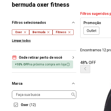
bermuda oxer fitness
Filtros sugeridos 
Filtros selecionados
Promoção
Outlet
Oxer
Bermuda
Fitness
Limpar todos
Encontramos 12 pr
Onde retirar perto de você
48% OFF
+10% OFF
na próxima compra em loja
Marca
Marca
Oxer
(12)