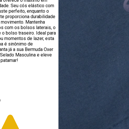
va oferece o máximo em
idade. Seu cós elástico com
uste perfeito, enquanto o
nte proporciona durabilidade
a movimento. Mantenha
s com os bolsos laterais, o
 o bolso traseiro. Ideal para
ou momentos de lazer, esta
a é sinônimo de
ranta já a sua Bermuda Oxer
Selado Masculina e eleve
o patamar!
9