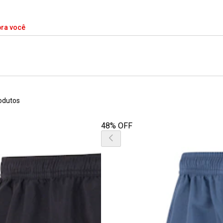
pra você
odutos
48% OFF