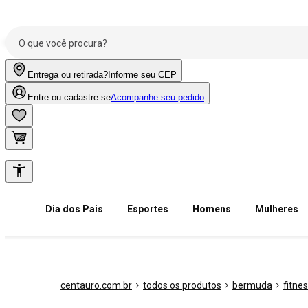
Entrega ou retirada?
Informe seu CEP
Entre ou cadastre-se
Acompanhe seu pedido
Dia dos Pais
Esportes
Homens
Mulheres
centauro.com.br
todos os produtos
bermuda
fitne