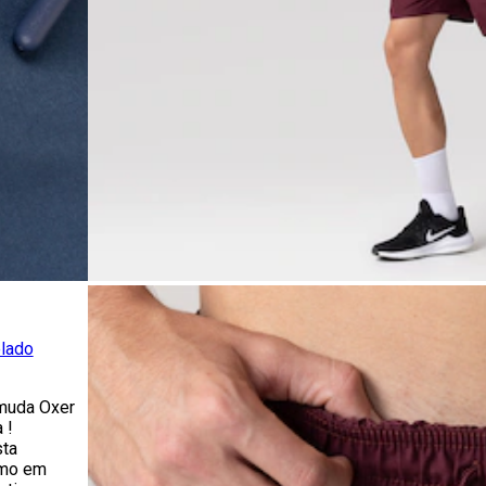
lado
muda Oxer
 !
sta
imo em