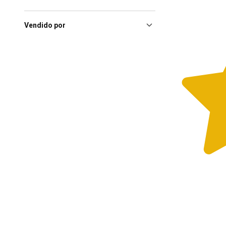
Claro
(7)
Sao Paulo (SP), Parque
Maia
(7)
Vendido por
São Paulo (SP), Shopping
Center Penha
(7)
São Paulo (SP), Shopping
Eldorado
(7)