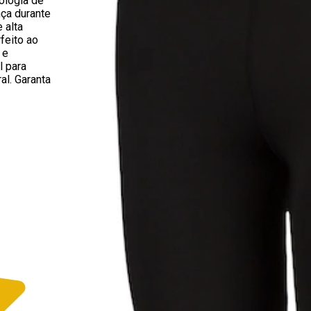
ologia de
nça durante
 alta
feito ao
 e
l para
al. Garanta