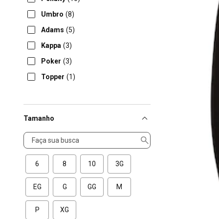
Umbro
(8)
Adams
(5)
Kappa
(3)
Poker
(3)
Topper
(1)
Tamanho
Tamanho
6
8
10
3G
EG
G
GG
M
P
XG