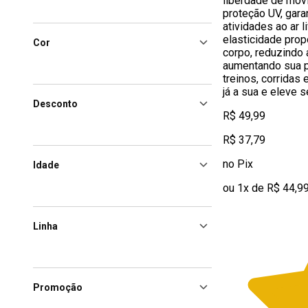
liberdade de mov
proteção UV, gara
atividades ao ar l
elasticidade prop
Cor
corpo, reduzindo 
aumentando sua p
treinos, corridas
já a sua e eleve
Desconto
R$ 49,99
R$ 37,79
no Pix
Idade
ou 1x de R$ 44,9
Linha
Promoção