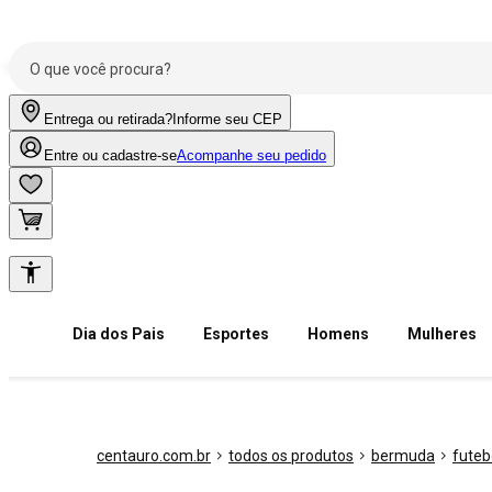
Entrega ou retirada?
Informe seu CEP
Entre ou cadastre-se
Acompanhe seu pedido
Dia dos Pais
Esportes
Homens
Mulheres
centauro.com.br
todos os produtos
bermuda
futeb