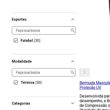
Esportes
Esportes
Futebol
(30)
Modalidade
Modalidade
Térmica
(30)
Bermuda Mascul
Proteção UV
Desenvolvida par
desempenho, a B
Categorias
de Compressão of