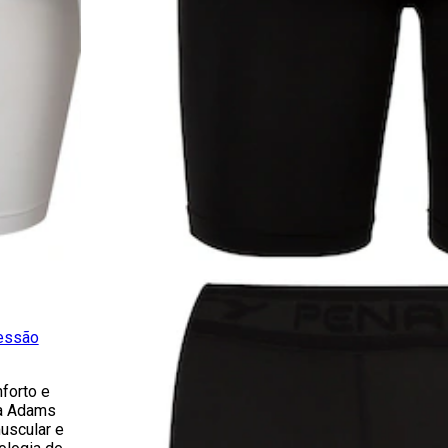
essão
forto e
a Adams
uscular e