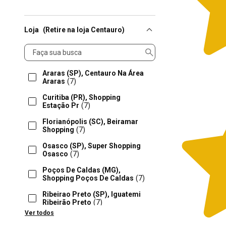
Loja
(Retire na loja Centauro)
Loja
Araras (SP), Centauro Na Área
Araras
(7)
Curitiba (PR), Shopping
Estação Pr
(7)
Florianópolis (SC), Beiramar
Shopping
(7)
Osasco (SP), Super Shopping
Osasco
(7)
Poços De Caldas (MG),
Shopping Poços De Caldas
(7)
Ribeirao Preto (SP), Iguatemi
Ribeirão Preto
(7)
Ver todos
Rio Claro (SP), Shopping Rio