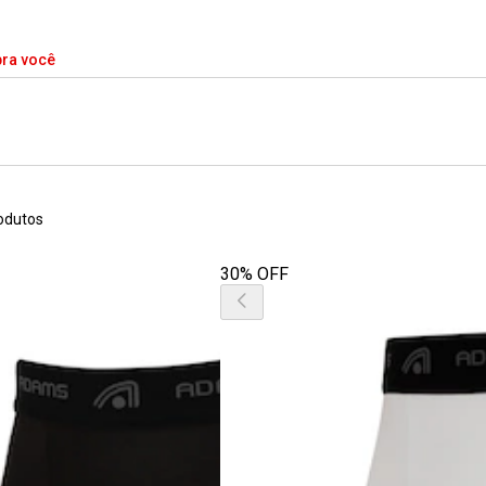
pra você
odutos
30% OFF