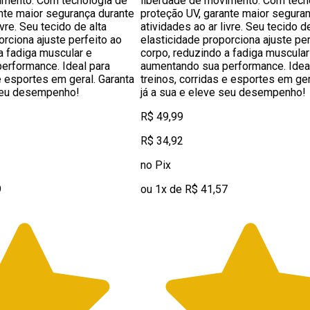
imento. Com tecnologia de
liberdade de movimento. Com tecn
nte maior segurança durante
proteção UV, garante maior segura
ivre. Seu tecido de alta
atividades ao ar livre. Seu tecido de
orciona ajuste perfeito ao
elasticidade proporciona ajuste per
a fadiga muscular e
corpo, reduzindo a fadiga muscular
erformance. Ideal para
aumentando sua performance. Idea
 e esportes em geral. Garanta
treinos, corridas e esportes em ger
 seu desempenho!
já a sua e eleve seu desempenho!
R$ 49,99
R$ 34,92
no Pix
9
ou 1x de R$ 41,57