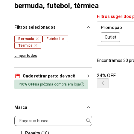
bermuda, futebol, térmica
Filtros sugeridos 
Filtros selecionados
Promoção
Outlet
Bermuda
Futebol
Térmica
Limpar todos
Encontramos 30 pr
24% OFF
Onde retirar perto de você
+10% OFF
na próxima compra em loja
Marca
Marca
Penalty
(10)