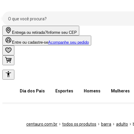
Entrega ou retirada?
Informe seu CEP
Entre ou cadastre-se
Acompanhe seu pedido
Dia dos Pais
Esportes
Homens
Mulheres
centauro.com.br
todos os produtos
barra
adulto