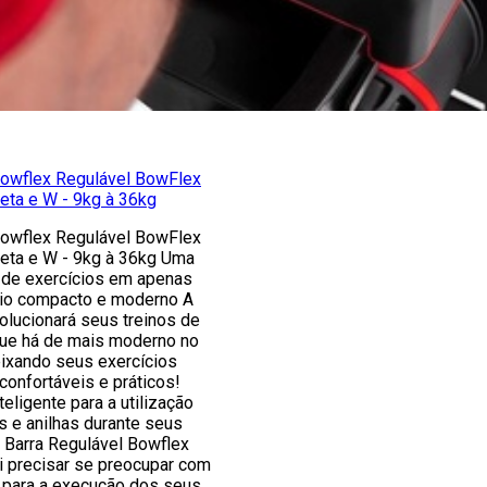
owflex Regulável BowFlex
eta e W - 9kg à 36kg
owflex Regulável BowFlex
eta e W - 9kg à 36kg Uma
 de exercícios em apenas
io compacto e moderno A
olucionará seus treinos de
 que há de mais moderno no
eixando seus exercícios
confortáveis e práticos!
teligente para a utilização
s e anilhas durante seus
 Barra Regulável Bowflex
i precisar se preocupar com
s para a execução dos seus