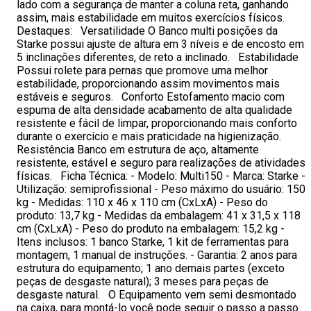
lado com a segurança de manter a coluna reta, ganhando
assim, mais estabilidade em muitos exercícios físicos.
Destaques: Versatilidade O Banco multi posições da
Starke possui ajuste de altura em 3 níveis e de encosto em
5 inclinações diferentes, de reto a inclinado. Estabilidade
Possui rolete para pernas que promove uma melhor
estabilidade, proporcionando assim movimentos mais
estáveis e seguros. Conforto Estofamento macio com
espuma de alta densidade acabamento de alta qualidade
resistente e fácil de limpar, proporcionando mais conforto
durante o exercício e mais praticidade na higienização.
Resistência Banco em estrutura de aço, altamente
resistente, estável e seguro para realizações de atividades
físicas. Ficha Técnica: - Modelo: Multi150 - Marca: Starke -
Utilização: semiprofissional - Peso máximo do usuário: 150
kg - Medidas: 110 x 46 x 110 cm (CxLxA) - Peso do
produto: 13,7 kg - Medidas da embalagem: 41 x 31,5 x 118
cm (CxLxA) - Peso do produto na embalagem: 15,2 kg -
Itens inclusos: 1 banco Starke, 1 kit de ferramentas para
montagem, 1 manual de instruções. - Garantia: 2 anos para
estrutura do equipamento; 1 ano demais partes (exceto
peças de desgaste natural); 3 meses para peças de
desgaste natural. O Equipamento vem semi desmontado
na caixa, para montá-lo você pode seguir o passo a passo