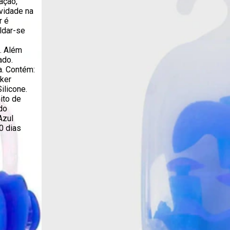
ação,
ividade na
r é
ldar-se
. Além
ado.
a. Contém:
ker
ilicone.
ito de
do
Azul
0 dias