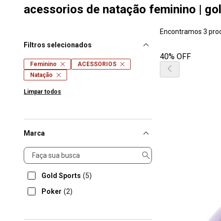
acessorios de natação feminino | go
Encontramos 3 pro
Filtros selecionados
40% OFF
Feminino
ACESSORIOS
Natação
Limpar todos
Marca
Marca
Gold Sports
(5)
Poker
(2)