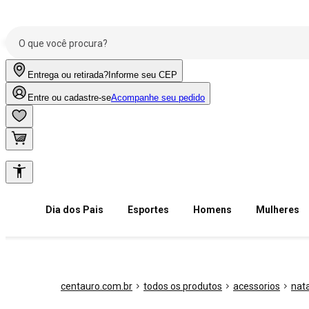
Entrega ou retirada?
Informe seu CEP
Entre ou cadastre-se
Acompanhe seu pedido
Dia dos Pais
Esportes
Homens
Mulheres
centauro.com.br
todos os produtos
acessorios
nat