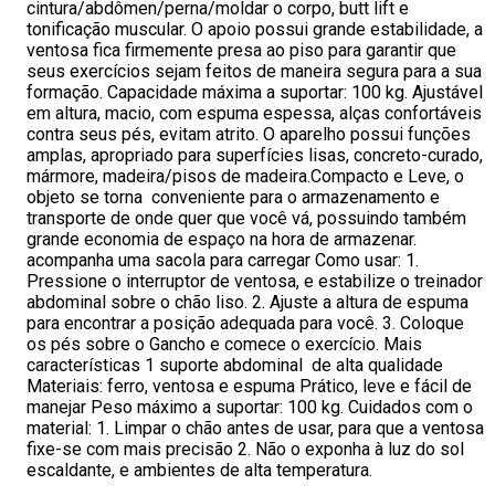
cintura/abdômen/perna/moldar o corpo, butt lift e
tonificação muscular. O apoio possui grande estabilidade, a
ventosa fica firmemente presa ao piso para garantir que
seus exercícios sejam feitos de maneira segura para a sua
formação. Capacidade máxima a suportar: 100 kg. Ajustável
em altura, macio, com espuma espessa, alças confortáveis
contra seus pés, evitam atrito. O aparelho possui funções
amplas, apropriado para superfícies lisas, concreto-curado,
mármore, madeira/pisos de madeira.Compacto e Leve, o
objeto se torna conveniente para o armazenamento e
transporte de onde quer que você vá, possuindo também
grande economia de espaço na hora de armazenar.
acompanha uma sacola para carregar Como usar: 1.
Pressione o interruptor de ventosa, e estabilize o treinador
abdominal sobre o chão liso. 2. Ajuste a altura de espuma
para encontrar a posição adequada para você. 3. Coloque
os pés sobre o Gancho e comece o exercício. Mais
características 1 suporte abdominal de alta qualidade
Materiais: ferro, ventosa e espuma Prático, leve e fácil de
manejar Peso máximo a suportar: 100 kg. Cuidados com o
material: 1. Limpar o chão antes de usar, para que a ventosa
fixe-se com mais precisão 2. Não o exponha à luz do sol
escaldante, e ambientes de alta temperatura.