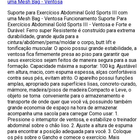
uma Mesh Bag - Ventosa
Suporte para Exercícios Abdominal Gold Sports III com
uma Mesh Bag - Ventosa Funcionamento Suporte Para
Exercícios Abdominal Gold Sports III - Ventosa e Forte e
Durável: Ferro super Resistente é construído para extrema
durabilidade, grande ajuda para a
cintura/abdômen/perna/moldar o corpo, butt lift e
tonificação muscular. O apoio possui grande estabilidade, a
ventosa fica firmemente presa ao piso para garantir que
seus exercícios sejam feitos de maneira segura para a sua
formação. Capacidade máxima a suportar: 100 kg. Ajustável
em altura, macio, com espuma espessa, alças confortáveis
contra seus pés, evitam atrito. O aparelho possui funções
amplas, apropriado para superfícies lisas, concreto-curado,
mármore, madeira/pisos de madeira.Compacto e Leve, o
objeto se torna conveniente para o armazenamento e
transporte de onde quer que você vá, possuindo também
grande economia de espaço na hora de armazenar.
acompanha uma sacola para carregar Como usar: 1.
Pressione o interruptor de ventosa, e estabilize o treinador
abdominal sobre o chão liso. 2. Ajuste a altura de espuma
para encontrar a posição adequada para você. 3. Coloque
os pés sobre o Gancho e comece o exercício. Mais