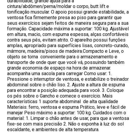
durabilidade, grande ajuda para a
cintura/abdômen/perna/moldar o corpo, butt lift e
tonificação muscular. O apoio possui grande estabilidade, a
ventosa fica firmemente presa ao piso para garantir que
seus exercícios sejam feitos de maneira segura para a sua
formação. Capacidade máxima a suportar: 100 kg. Ajustável
em altura, macio, com espuma espessa, alças confortáveis
contra seus pés, evitam atrito. O aparelho possui funções
amplas, apropriado para superfícies lisas, concreto-curado,
mármore, madeira/pisos de madeira.Compacto e Leve, o
objeto se torna conveniente para o armazenamento e
transporte de onde quer que você vá, possuindo também
grande economia de espaço na hora de armazenar.
acompanha uma sacola para carregar Como usar: 1.
Pressione o interruptor de ventosa, e estabilize o treinador
abdominal sobre o chão liso. 2. Ajuste a altura de espuma
para encontrar a posição adequada para você. 3. Coloque
os pés sobre o Gancho e comece o exercício. Mais
características 1 suporte abdominal de alta qualidade
Materiais: ferro, ventosa e espuma Prático, leve e fácil de
manejar Peso máximo a suportar: 100 kg. Cuidados com o
material: 1. Limpar o chão antes de usar, para que a ventosa
fixe-se com mais precisão 2. Não o exponha à luz do sol
escaldante, e ambientes de alta temperatura.