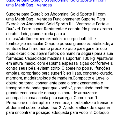
Suporte para Exercícios Abdominal Gold Sports III com
uma Mesh Bag - Ventosa
Suporte para Exercícios Abdominal Gold Sports III com
uma Mesh Bag - Ventosa Funcionamento Suporte Para
Exercícios Abdominal Gold Sports III - Ventosa e Forte e
Durável: Ferro super Resistente é construído para extrema
durabilidade, grande ajuda para a
cintura/abdômen/perna/moldar o corpo, butt lift e
tonificação muscular. O apoio possui grande estabilidade, a
ventosa fica firmemente presa ao piso para garantir que
seus exercícios sejam feitos de maneira segura para a sua
formação. Capacidade máxima a suportar: 100 kg. Ajustável
em altura, macio, com espuma espessa, alças confortáveis
contra seus pés, evitam atrito. O aparelho possui funções
amplas, apropriado para superfícies lisas, concreto-curado,
mármore, madeira/pisos de madeira.Compacto e Leve, o
objeto se torna conveniente para o armazenamento e
transporte de onde quer que você vá, possuindo também
grande economia de espaço na hora de armazenar.
acompanha uma sacola para carregar Como usar: 1.
Pressione o interruptor de ventosa, e estabilize o treinador
abdominal sobre o chão liso. 2. Ajuste a altura de espuma
para encontrar a posição adequada para você. 3. Coloque