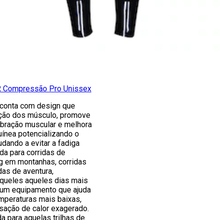
R Compressão Pro Unissex
conta com design que
ação dos músculo, promove
ibração muscular e melhora
uínea potencializando o
dando a evitar a fadiga
ada para corridas de
ng em montanhas, corridas
das de aventura,
aqueles aqueles dias mais
 um equipamento que ajuda
mperaturas mais baixas,
ação de calor exagerado.
 para aquelas trilhas de