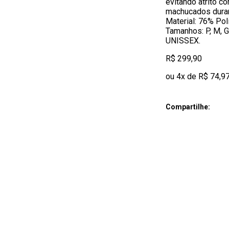
evitando atrito c
machucados duran
Material: 76% Po
Tamanhos: P, M,
UNISSEX.
R$ 299,90
ou 4x de R$ 74,9
Compartilhe: