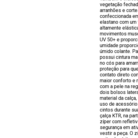
vegetação fechada
arranhões e corte
confeccionada em
elastano com um 
altamente elástic
movimentos musc
UV 50+ e proporci
umidade proporci
úmido colante. Par
possui cintura ma
no cós para amar
proteção para qu
contato direto co
maior conforto e 
com a pele na reg
dois bolsos late
material da calça
uso de acessório
cintos durante su
çalça KTR, na par
zíper com refleti
segurança em ativ
vestir a peça. O 