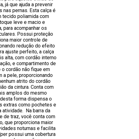
, já que ajuda a prevenir
s nas pernas. Esta calça é
 tecido poliamida com
toque leve e macio e
a, para acompanhar os
ulares. Possui proteção
ona maior controle de
onando redução do efeito
a ajuste perfeito, a calça
is alta, com cordão interno
ração, e compartimento de
e o cordão não fique em
m a pele, proporcionando
nenhum atrito do cordão
ião da cintura. Conta com
rais amplos do mesmo
, desta forma dispensa o
s extras como pochetes e
a atividade. Na barra da
te de traz, você conta com
vo, que proporciona maior
idades noturnas e facilita
zíper possui uma cobertura