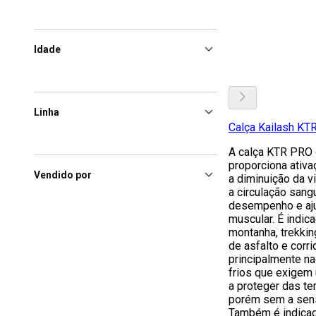
Idade
Linha
Calça Kailash KT
A calça KTR PRO 
proporciona ativ
Vendido por
a diminuição da v
a circulação sang
desempenho e aju
muscular. É indic
montanha, trekki
de asfalto e corri
principalmente n
frios que exigem
a proteger das te
porém sem a sens
Também é indicada