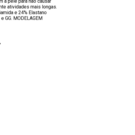
om a pele para não causar
te atividades mais longas.
liamida e 24% Elastano
 G e GG. MODELAGEM
7