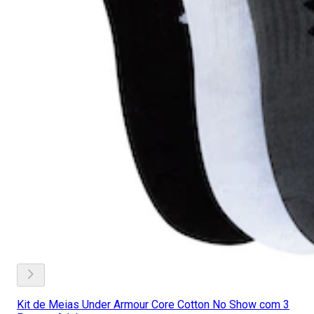
Kit de Meias Under Armour Core Cotton No Show com 3