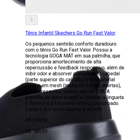
Tênis Infantil Skechers Go Run Fast Valor
Os pequenos sentirão conforto duradouro
com o tênis Go Run Fast Valor. Possui a
tecnologia GOGA MAT em sua palmilha, que
proporciona amortecimento de alta
repercussão e feedback responsivo, além de
inibir odor e absorver a umidade. O cabedal
(parte superior do calçado) é em material
têxtil e em mesh (malha de tramas abertas),
sua entressola e solado são de EVA. A
palmilha do tênis infantil é injetada, a lingueta
é flexível e o forro tem reforço acolchoado.
Compre já o tênis Skechers infantil!
R$ 299,90
R$ 169,90