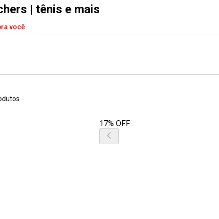
hers | tênis e mais
pra você
odutos
17% OFF