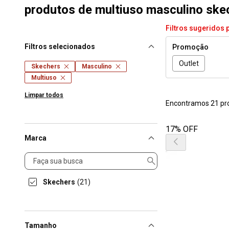
produtos de multiuso masculino skec
Filtros sugeridos 
Filtros selecionados
Promoção
Outlet
Skechers
Masculino
Multiuso
Limpar todos
Encontramos 21 pr
17% OFF
Marca
Marca
Skechers
(21)
Tamanho