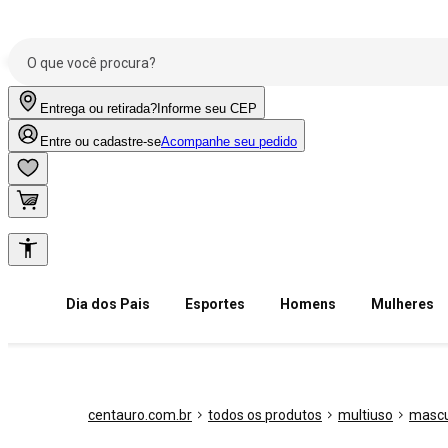
Entrega ou retirada?
Informe seu CEP
Entre ou cadastre-se
Acompanhe seu pedido
Dia dos Pais
Esportes
Homens
Mulheres
centauro.com.br
todos os produtos
multiuso
mascu