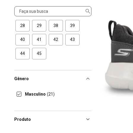
Tamanho
28
29
38
39
40
41
42
43
44
45
Gênero
Masculino
(21)
Produto