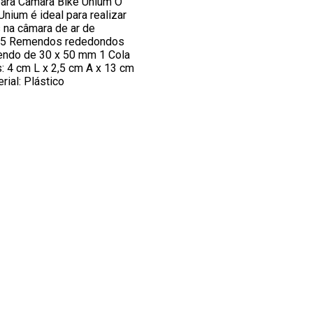
ara Câmara Bike Unium O
Unium é ideal para realizar
 na câmara de ar de
m 5 Remendos rededondos
ndo de 30 x 50 mm 1 Cola
: 4 cm L x 2,5 cm A x 13 cm
rial: Plástico