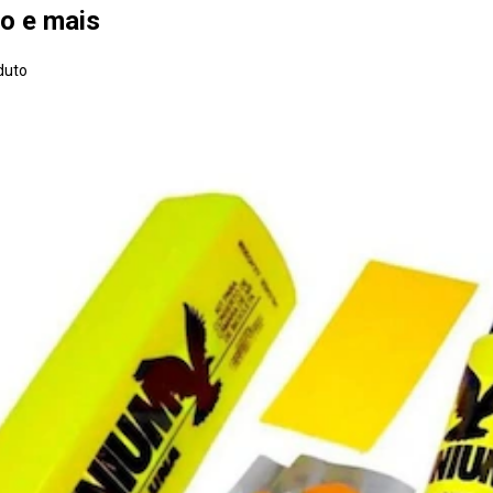
o e mais
duto