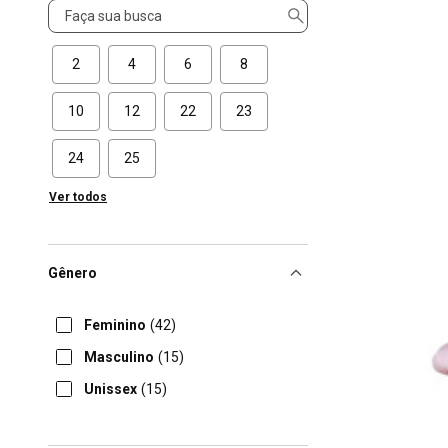
Tamanho
2
4
6
8
10
12
22
23
24
25
Ver todos
Gênero
Feminino
(42)
Masculino
(15)
Unissex
(15)