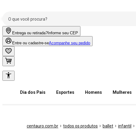
Entrega ou retirada?
Informe seu CEP
Entre ou cadastre-se
Acompanhe seu pedido
Dia dos Pais
Esportes
Homens
Mulheres
centauro.com.br
todos os produtos
ballet
infantil