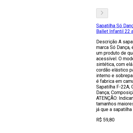
Sapatilha Só Dan
Ballet Infantil 22
Descrição A sapa
marca Só Dança, é
um produto de qu
acessível. O mod
sintética, com el
cordão elástico p
interno e sobrepa
é fabrica em camu
Sapatilha F-22A; G
Dança; Composiçã
ATENÇÃO: Indica
tamanhos maiores
já que a sapatilh
R$ 59,80