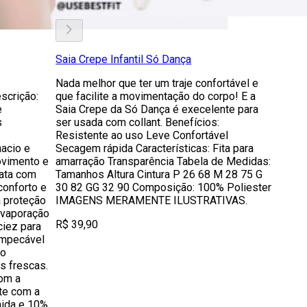
Saia Crepe Infantil Só Dança
Nada melhor que ter um traje confortável e
scrição:
que facilite a movimentação do corpo! E a
e
Saia Crepe da Só Dança é execelente para
s
ser usada com collant. Benefícios:
Resistente ao uso Leve Confortável
acio e
Secagem rápida Características: Fita para
ovimento e
amarração Transparência Tabela de Medidas:
gata com
Tamanhos Altura Cintura P 26 68 M 28 75 G
conforto e
30 82 GG 32 90 Composição: 100% Poliester
a proteção
IMAGENS MERAMENTE ILUSTRATIVAS.
evaporação
R$ 39,90
ciez para
impecável
do
s frescas.
com a
te com a
mida e 10%