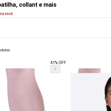
atilha, collant e mais
pra você
odutos
41% OFF