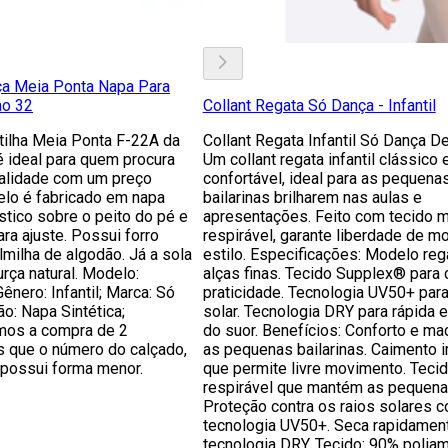
ça Meia Ponta Napa Para
 ao 32
Collant Regata Só Dança - Infantil
tilha Meia Ponta F-22A da
Collant Regata Infantil Só Dança De
 ideal para quem procura
Um collant regata infantil clássico 
alidade com um preço
confortável, ideal para as pequena
elo é fabricado em napa
bailarinas brilharem nas aulas e
ástico sobre o peito do pé e
apresentações. Feito com tecido m
ara ajuste. Possui forro
respirável, garante liberdade de m
lmilha de algodão. Já a sola
estilo. Especificações: Modelo re
rça natural. Modelo:
alças finas. Tecido Supplex® para 
ênero: Infantil; Marca: Só
praticidade. Tecnologia UV50+ par
o: Napa Sintética;
solar. Tecnologia DRY para rápida 
mos a compra de 2
do suor. Benefícios: Conforto e ma
 que o número do calçado,
as pequenas bailarinas. Caimento 
a possui forma menor.
que permite livre movimento. Teci
respirável que mantém as pequena
Proteção contra os raios solares 
tecnologia UV50+. Seca rapidamen
tecnologia DRY. Tecido: 90% polia