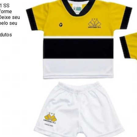
1 SS
iforme
Deixe seu
pelo seu
odutos