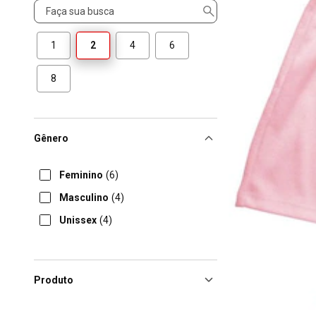
Tamanho
1
2
4
6
8
Gênero
Feminino
(6)
Masculino
(4)
Unissex
(4)
Produto