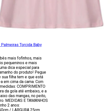
 Palmeiras Torcida Baby
ês mais fofinhos, mais
is pequeninos e mais
uma dica especial para
tamanho do produto! Pegue
sua filha tem e que está
e-a em cima da cama. Com
as medidas: COMPRIMENTO
a da gola até embaixo, e a
ixo das mangas, no peito,
utro. MEDIDAS E TAMANHOS
ho 2 anos:
0cm / LARGURA 25cm