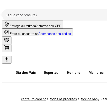
Entrega ou retirada?
Informe seu CEP
Entre ou cadastre-se
Acompanhe seu pedido
Dia dos Pais
Esportes
Homens
Mulheres
centauro.com.br
todos os produtos
torcida baby
ta