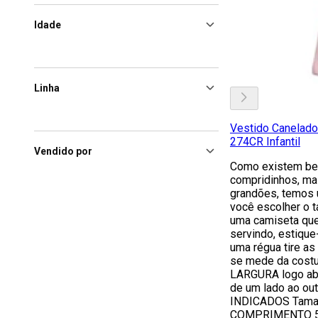
Idade
Linha
Vestido Canelado
274CR Infantil
Vendido por
Como existem beb
compridinhos, ma
grandões, temos 
você escolher o 
uma camiseta que 
servindo, estiqu
uma régua tire 
se mede da costur
LARGURA logo aba
de um lado ao o
INDICADOS Taman
COMPRIMENTO 5