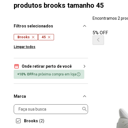
produtos brooks tamanho 45
Encontramos 2 pro
Filtros selecionados
5% OFF
Brooks
45
Limpar todos
Onde retirar perto de você
+10% OFF
na próxima compra em loja
Marca
Marca
Brooks
(2)