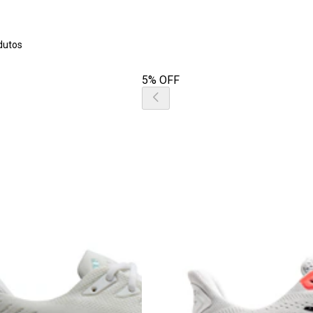
dutos
5% OFF