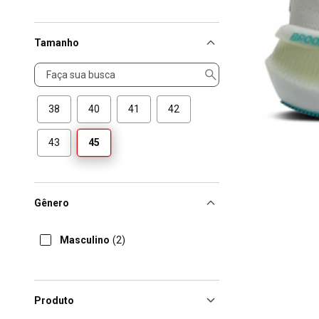
Tamanho
Tamanho
38
40
41
42
43
45
Gênero
Masculino
(2)
Produto