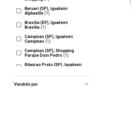
Barueri (SP), Iguatemi
Alphaville
(1)
Brasilia (DF), Iguatemi
Brasília
(1)
Campinas (SP), Iguatemi
Campinas
(1)
Campinas (SP), Shopping
Parque Dom Pedro
(1)
Ribeirao Preto (SP), Iguatemi
Ribeirão Preto
(1)
Rio De Janeiro (RJ), Shopping
Rio Sul
(1)
Vendido por
Sao Paulo (SP), Shopping
Anália Franco
(1)
Sao Paulo (SP), Shopping
Bourbon Sp
(1)
São Paulo (SP), Shopping
Eldorado
(1)