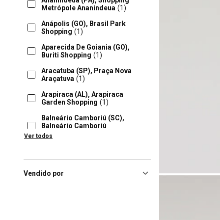
Ananindeua (PA), Shopping
Metrópole Ananindeua
(1)
Anápolis (GO), Brasil Park
Shopping
(1)
Aparecida De Goiania (GO),
Buriti Shopping
(1)
Aracatuba (SP), Praça Nova
Araçatuva
(1)
Arapiraca (AL), Arapiraca
Garden Shopping
(1)
Balneário Camboriú (SC),
Balneário Camboriú
Shopping
(1)
Ver todos
Barueri (SP), Parque Shopping
Barueri
(1)
Barueri (SP), Shopping
Vendido por
Tamboré
(1)
Bauru (SP), Boulevard
Bauru
(1)