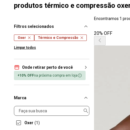
produtos térmico e compressão oxer
Encontramos 1 pro
Filtros selecionados
20% OFF
Oxer
Térmico e Compressão
Limpar todos
Onde retirar perto de você
+10% OFF
na próxima compra em loja
Marca
Marca
Oxer
(1)