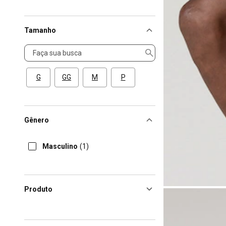
Tamanho
Tamanho
G
GG
M
P
Gênero
Masculino
(1)
Produto