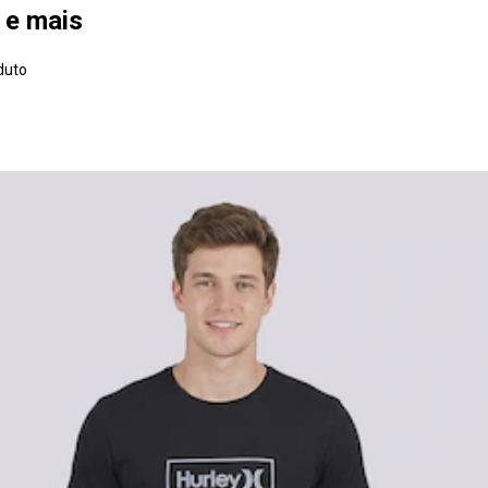
a e mais
duto