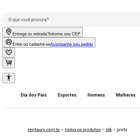
Entrega ou retirada?
Informe seu CEP
Entre ou cadastre-se
Acompanhe seu pedido
Dia dos Pais
Esportes
Homens
Mulheres
centauro.com.br
todos os produtos
silk
preto