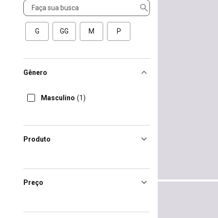
Tamanho
G
GG
M
P
Gênero
Masculino
(1)
Produto
Preço