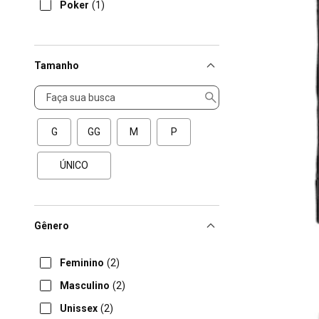
Poker
(1)
Tamanho
Tamanho
G
GG
M
P
ÚNICO
Gênero
Feminino
(2)
Masculino
(2)
Unissex
(2)