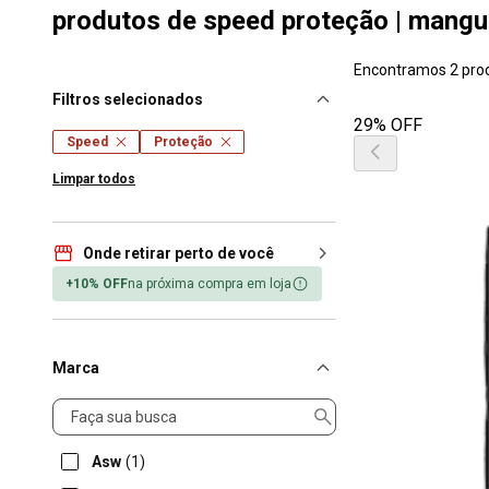
produtos de speed proteção | mangu
Encontramos 2 pro
Filtros selecionados
29% OFF
Speed
Proteção
Limpar todos
Onde retirar perto de você
+10% OFF
na próxima compra em loja
Marca
Marca
Asw
(1)