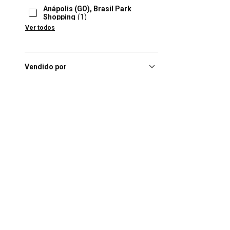
Anápolis (GO), Brasil Park
Shopping
(1)
Ver todos
Aparecida De Goiania (GO),
Buriti Shopping
(1)
Aracaju (SE), Shopping Riomar
Aracajú
(1)
Vendido por
Aracaju (SE), Shopping
Jardins
(1)
Aracatuba (SP), Praça Nova
Araçatuva
(1)