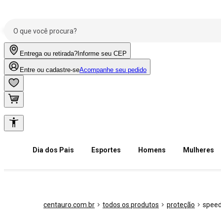
Entrega ou retirada?
Informe seu CEP
Entre ou cadastre-se
Acompanhe seu pedido
Dia dos Pais
Esportes
Homens
Mulheres
centauro.com.br
todos os produtos
proteção
spee