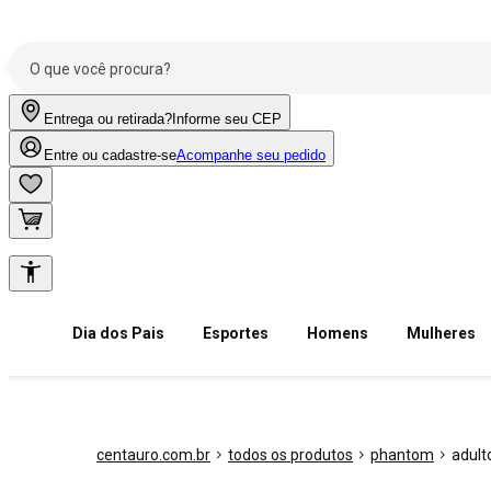
Entrega ou retirada?
Informe seu CEP
Entre ou cadastre-se
Acompanhe seu pedido
Dia dos Pais
Esportes
Homens
Mulheres
centauro.com.br
todos os produtos
phantom
adult