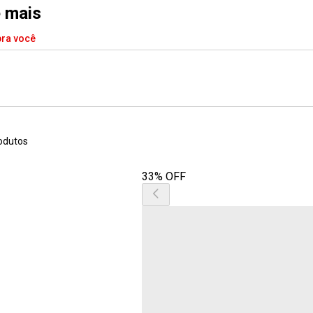
e mais
pra você
odutos
33% OFF