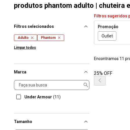
produtos phantom adulto | chuteira 
Filtros sugeridos 
Filtros selecionados
Promoção
Outlet
Adulto
Phantom
Limpar todos
Encontramos 11 pr
Marca
25% OFF
Marca
Under Armour
(11)
Tamanho