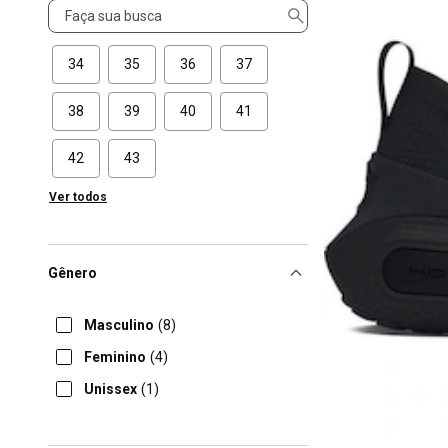
Tamanho
34
35
36
37
38
39
40
41
42
43
Ver todos
Gênero
Masculino
(8)
Feminino
(4)
Unissex
(1)