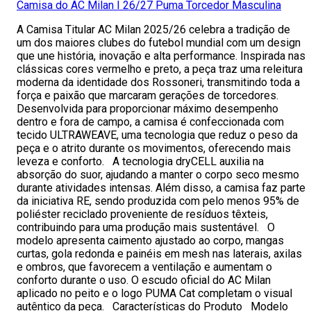
Camisa do AC Milan I 26/27 Puma Torcedor Masculina
A Camisa Titular AC Milan 2025/26 celebra a tradição de
um dos maiores clubes do futebol mundial com um design
que une história, inovação e alta performance. Inspirada nas
clássicas cores vermelho e preto, a peça traz uma releitura
moderna da identidade dos Rossoneri, transmitindo toda a
força e paixão que marcaram gerações de torcedores.
Desenvolvida para proporcionar máximo desempenho
dentro e fora de campo, a camisa é confeccionada com
tecido ULTRAWEAVE, uma tecnologia que reduz o peso da
peça e o atrito durante os movimentos, oferecendo mais
leveza e conforto. A tecnologia dryCELL auxilia na
absorção do suor, ajudando a manter o corpo seco mesmo
durante atividades intensas. Além disso, a camisa faz parte
da iniciativa RE, sendo produzida com pelo menos 95% de
poliéster reciclado proveniente de resíduos têxteis,
contribuindo para uma produção mais sustentável. O
modelo apresenta caimento ajustado ao corpo, mangas
curtas, gola redonda e painéis em mesh nas laterais, axilas
e ombros, que favorecem a ventilação e aumentam o
conforto durante o uso. O escudo oficial do AC Milan
aplicado no peito e o logo PUMA Cat completam o visual
autêntico da peça. Características do Produto Modelo