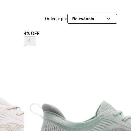
Ordenar por
Relevância
4% OFF