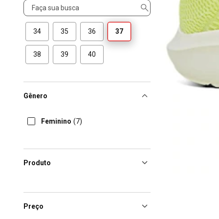
Tamanho
34
35
36
37
38
39
40
Gênero
Feminino
(7)
Produto
Preço