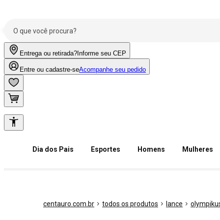
Entrega ou retirada?
Informe seu CEP
Entre ou cadastre-se
Acompanhe seu pedido
Dia dos Pais
Esportes
Homens
Mulheres
centauro.com.br
todos os produtos
lance
olympiku