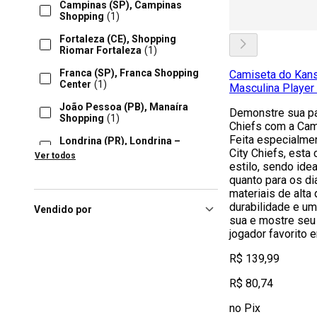
Campinas (SP), Campinas
Shopping
(1)
Fortaleza (CE), Shopping
Riomar Fortaleza
(1)
Franca (SP), Franca Shopping
Camiseta do Kans
Center
(1)
Masculina Player
João Pessoa (PB), Manaíra
Demonstre sua pa
Shopping
(1)
Chiefs com a Cami
Feita especialme
Londrina (PR), Londrina –
Shopping Catuaí
(1)
City Chiefs, esta
Ver todos
estilo, sendo idea
Natal (RN), Midway Mall
(1)
quanto para os di
materiais de alta
Niteroi (RJ), Plaza Shopping
durabilidade e um 
Niterói
(1)
Vendido por
sua e mostre seu
Osasco (SP), União
jogador favorito 
Shopping
(1)
R$ 139,99
Ribeirao Preto (SP), Ribeirão
Preto Shopping
(1)
R$ 80,74
no Pix