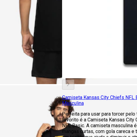
Camiseta Kansas City Chiefs NFL B
Masculina
Perfeita para usar para torcer pelo
favorito é a Camiseta Kansas City 
NFL Basic. A camiseta masculina é
mangas curtas, com gola careca e ti