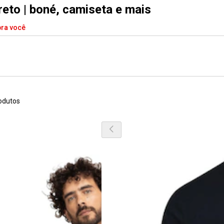
reto | boné, camiseta e mais
pra você
odutos