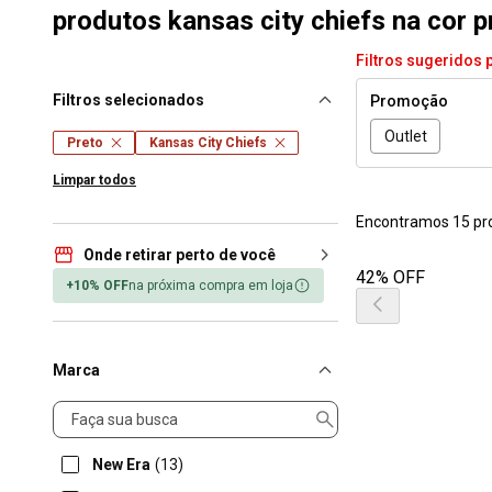
produtos kansas city chiefs na cor p
Filtros sugeridos 
Filtros selecionados
Promoção
Outlet
Preto
Kansas City Chiefs
Limpar todos
Encontramos 15 pr
Onde retirar perto de você
42% OFF
+10% OFF
na próxima compra em loja
Marca
Marca
New Era
(13)