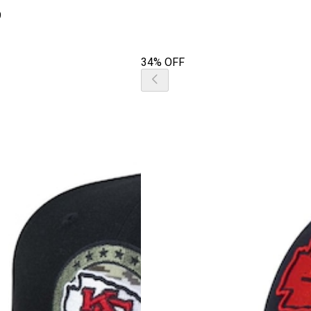
9
34% OFF