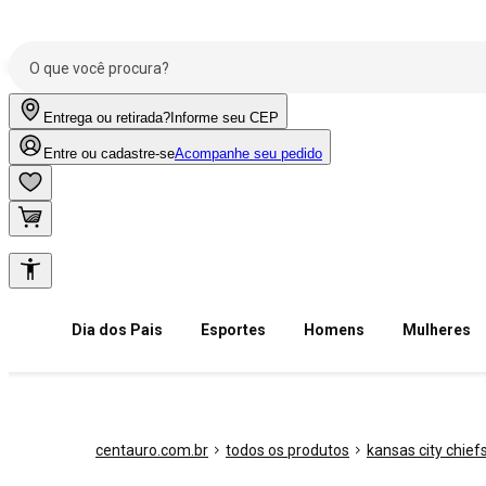
Entrega ou retirada?
Informe seu CEP
Entre ou cadastre-se
Acompanhe seu pedido
Dia dos Pais
Esportes
Homens
Mulheres
centauro.com.br
todos os produtos
kansas city chief