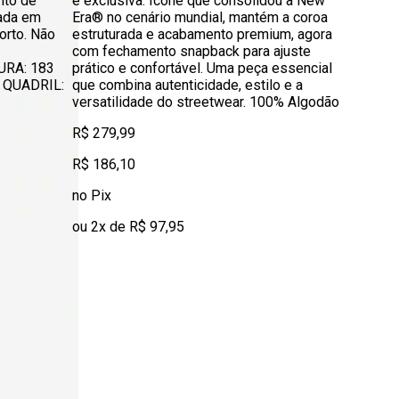
ito de
e exclusiva. Ícone que consolidou a New
nada em
Era® no cenário mundial, mantém a coroa
orto. Não
estruturada e acabamento premium, agora
a!
com fechamento snapback para ajuste
RA: 183
prático e confortável. Uma peça essencial
 QUADRIL:
que combina autenticidade, estilo e a
versatilidade do streetwear. 100% Algodão
R$ 279,99
R$ 186,10
no Pix
ou 2x de R$ 97,95