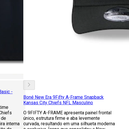
asic -
Boné New Era 9Fifty A-Frame Snapback
Kansas City Chiefs NFL Masculino
 time
Chiefs
O 9FIFTY A-FRAME apresenta painel frontal
 de
único, estrutura firme e aba levemente
ra interna
curvada, resultando em uma silhueta moderna