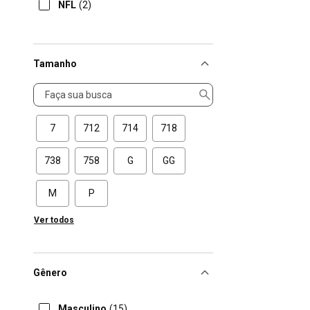
NFL
(2)
Tamanho
Tamanho
7
712
714
718
738
758
G
GG
M
P
Ver todos
Gênero
Masculino
(15)