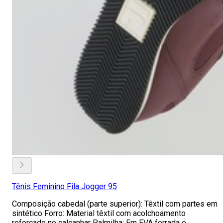
Tênis Feminino Fila Jogger 95
Composição cabedal (parte superior): Têxtil com partes em
sintético Forro: Material têxtil com acolchoamento
reforçado no calcanhar Palmilha: Em EVA forrada e