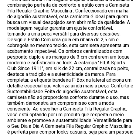
combinação perfeita de conforto e estilo com a Camiseta
Fila Regular Graphic Masculina . Confeccionada em malha
de algodão sustentável, esta camiseta é ideal para quem
busca um visual despojado sem abrir mão da qualidade. A
modelagem regular garante um ajuste confortável,
tornando-a uma peça versátil para diversas ocasiões.
Design e Estilo Com uma gola em ribana de 2,5 cm e
cobregola no mesmo tecido, esta camiseta apresenta um
acabamento impecável. Os ombros centralizados com
pesponto duplo e as mangas de 3 cm conferem um toque
moderno e sofisticado ao look. A estampa "FILA Sports
Club Since 1911", em silk de 22 cm, centralizada no peito,
destaca a tradição e a autenticidade da marca. Para
completar, a etiqueta bandeira F-Box na lateral adiciona um
detalhe especial que valoriza ainda mais a peça. Conforto e
Sustentabilidade Feita de algodão sustentável, esta
camiseta não só proporciona conforto durante o uso, mas
também demonstra um compromisso com a moda
consciente. Ao escolher a Camiseta Fila Regular Graphic,
você está optando por um produto que respeita o meio
ambiente e promove a sustentabilidade. Versatilidade para
o Seu Dia a Dia A Camiseta Fila Regular Graphic Masculina
é perfeita para compor looks casuais, seja para um passeio