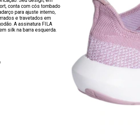
bricação. Seu design, em
rt, conta com cós tombado
darço para ajuste interno,
orrados e travetados em
odão. A assinatura FILA
 em silk na barra esquerda.
9