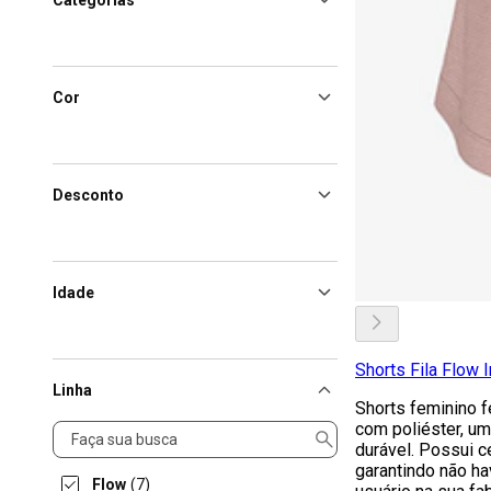
Categorias
Cor
Desconto
Idade
Shorts Fila Flow I
Linha
Shorts feminino 
com poliéster, um
Linha
durável. Possui c
garantindo não h
Flow
(7)