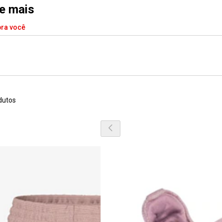
 e mais
pra você
dutos