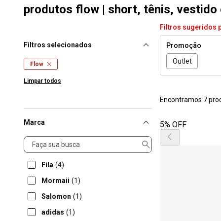
produtos flow | short, tênis, vestido
Filtros sugeridos 
Filtros selecionados
Promoção
Outlet
Flow
Limpar todos
Encontramos 7 pro
Marca
5% OFF
Marca
Fila
(4)
Mormaii
(1)
Salomon
(1)
adidas
(1)