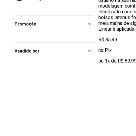
usuário na sua fa
modelagem comfo
elastizado com ca
bolsos laterais f
meia malha de alg
Promoção
Linear é aplicada
R$ 85,49
no Pix
Vendido por
ou 1x de R$ 89,9