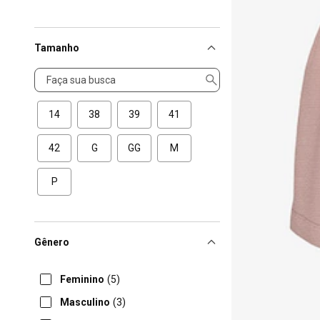
Tamanho
Tamanho
14
38
39
41
42
G
GG
M
P
Gênero
Feminino
(5)
Masculino
(3)