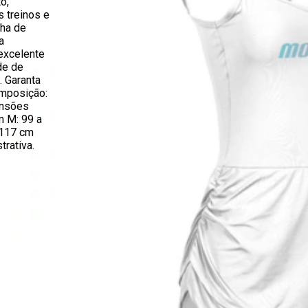
o,
s treinos e
lha de
a
excelente
de de
 Garanta
omposição:
ensões
m M: 99 a
 117 cm
rativa.