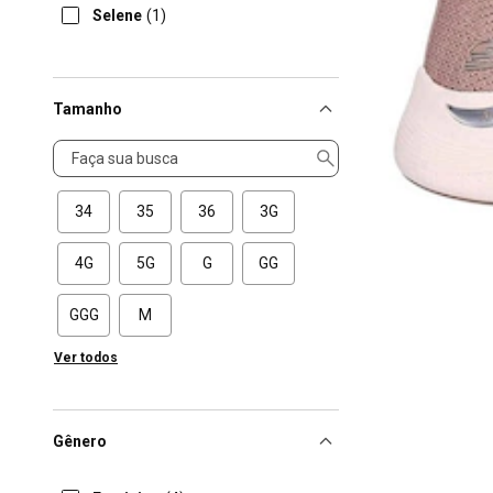
Selene
(1)
Tamanho
Tamanho
34
35
36
3G
4G
5G
G
GG
GGG
M
Ver todos
Gênero