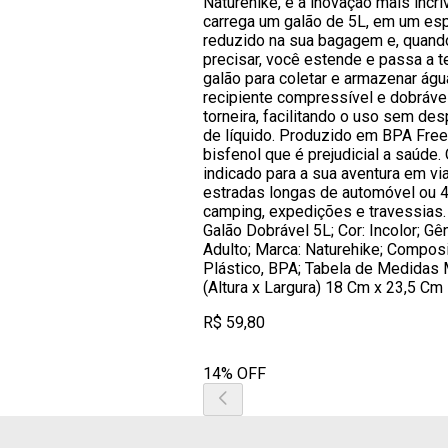
Naturehike, é a inovação mais incrí
carrega um galão de 5L, em um es
reduzido na sua bagagem e, quand
precisar, você estende e passa a t
galão para coletar e armazenar águ
recipiente compressível e dobráve
torneira, facilitando o uso sem des
de líquido. Produzido em BPA Free
bisfenol que é prejudicial a saúde.
indicado para a sua aventura em vi
estradas longas de automóvel ou 4
camping, expedições e travessias.
Galão Dobrável 5L; Cor: Incolor; Gê
Adulto; Marca: Naturehike; Compos
Plástico, BPA; Tabela de Medidas
(Altura x Largura) 18 Cm x 23,5 Cm
R$ 59,80
14% OFF