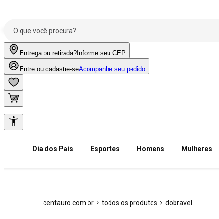
Entrega ou retirada?
Informe seu CEP
Entre ou cadastre-se
Acompanhe seu pedido
Dia dos Pais
Esportes
Homens
Mulheres
centauro.com.br
todos os produtos
dobravel