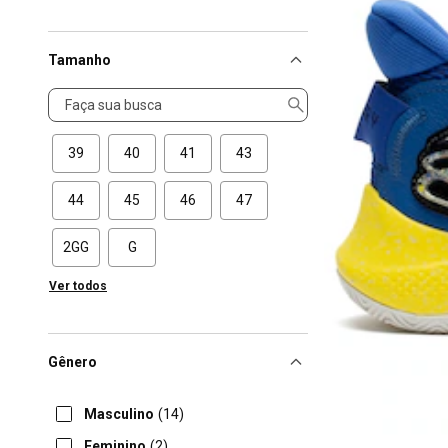
Tamanho
Tamanho
39
40
41
43
44
45
46
47
2GG
G
Ver todos
Gênero
Masculino
(14)
Feminino
(2)