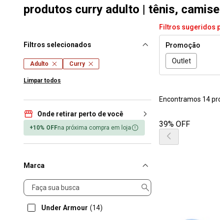
produtos curry adulto | tênis, camis
Filtros sugeridos 
Filtros selecionados
Promoção
Outlet
Adulto
Curry
Limpar todos
Encontramos 14 pr
Onde retirar perto de você
39% OFF
+10% OFF
na próxima compra em loja
Marca
Marca
Under Armour
(14)