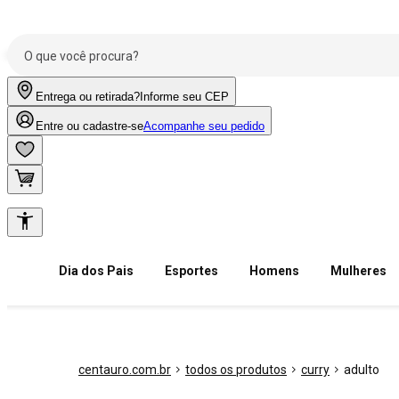
Entrega ou retirada?
Informe seu CEP
Entre ou cadastre-se
Acompanhe seu pedido
Dia dos Pais
Esportes
Homens
Mulheres
centauro.com.br
todos os produtos
curry
adulto