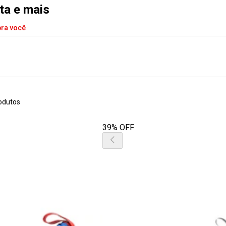
eta e mais
pra você
odutos
39% OFF