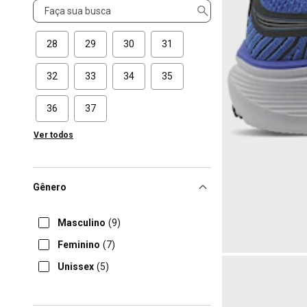
Tamanho
28
29
30
31
32
33
34
35
36
37
Ver todos
Gênero
Masculino
(9)
Feminino
(7)
Unissex
(5)