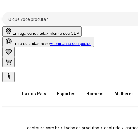
Entrega ou retirada?
Informe seu CEP
Entre ou cadastre-se
Acompanhe seu pedido
Dia dos Pais
Esportes
Homens
Mulheres
centauro.com.br
todos os produtos
cool ride
corrid