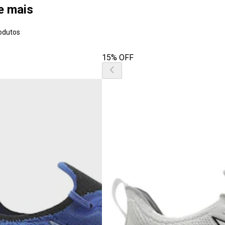
 e mais
odutos
15% OFF