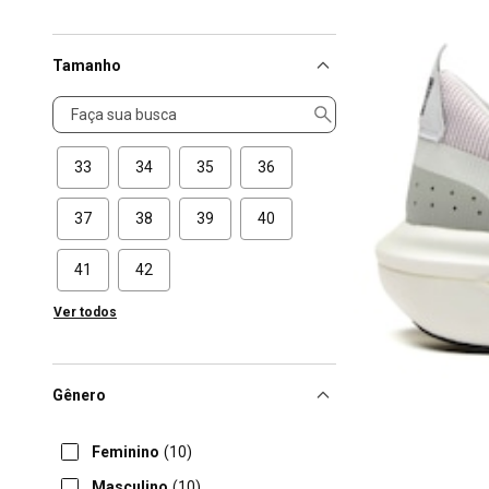
Tamanho
Tamanho
33
34
35
36
37
38
39
40
41
42
Ver todos
Gênero
Feminino
(10)
Masculino
(10)