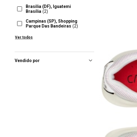
Brasilia (DF), Iguatemi
Brasília
(2)
Campinas (SP), Shopping
Parque Das Bandeiras
(2)
Fortaleza (CE), Shopping
Ver todos
Parangaba
(2)
Fortaleza (CE), Shopping
Riomar Fortaleza
(2)
Vendido por
Goiania (GO), Flamboyant
Shopping Center
(2)
João Pessoa (PB), Manaíra
Shopping
(2)