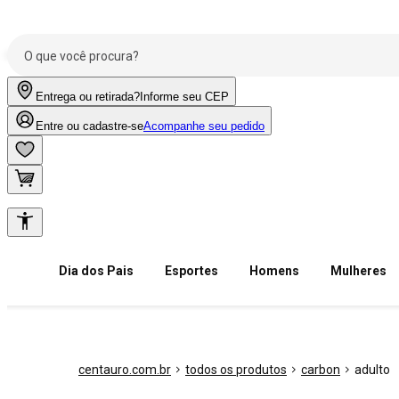
Entrega ou retirada?
Informe seu CEP
Entre ou cadastre-se
Acompanhe seu pedido
Dia dos Pais
Esportes
Homens
Mulheres
centauro.com.br
todos os produtos
carbon
adulto