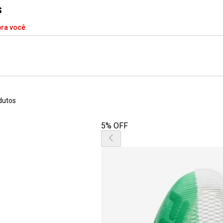
s
pra você
dutos
5% OFF