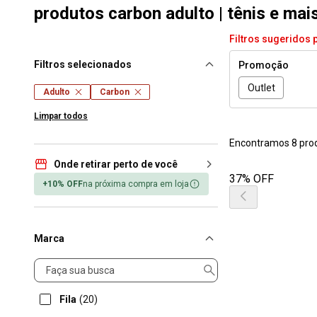
produtos carbon adulto | tênis e mai
Filtros sugeridos 
Filtros selecionados
Promoção
Outlet
Adulto
Carbon
Limpar todos
Encontramos 8 pro
Onde retirar perto de você
37% OFF
+10% OFF
na próxima compra em loja
Marca
Marca
Fila
(20)