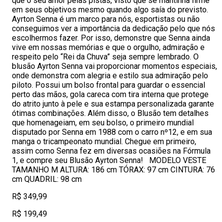
que o seu amor pelas pistas, visto que se mantinha firme
em seus objetivos mesmo quando algo saía do previsto.
Ayrton Senna é um marco para nós, esportistas ou não
conseguimos ver a importância da dedicação pelo que nós
escolhermos fazer. Por isso, demonstre que Senna ainda
vive em nossas memórias e que o orgulho, admiração e
respeito pelo “Rei da Chuva” seja sempre lembrado. O
blusão Ayrton Senna vai proporcionar momentos especiais,
onde demonstra com alegria e estilo sua admiração pelo
piloto. Possui um bolso frontal para guardar o essencial
perto das mãos, gola careca com tira interna que protege
do atrito junto à pele e sua estampa personalizada garante
ótimas combinações. Além disso, o Blusão tem detalhes
que homenageiam, em seu bolso, o primeiro mundial
disputado por Senna em 1988 com o carro nº12, e em sua
manga o tricampeonato mundial. Chegue em primeiro,
assim como Senna fez em diversas ocasiões na Fórmula
1, e compre seu Blusão Ayrton Senna! MODELO VESTE
TAMANHO M ALTURA: 186 cm TÓRAX: 97 cm CINTURA: 76
cm QUADRIL: 98 cm
R$ 349,99
R$ 199,49