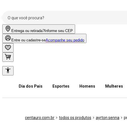
Entrega ou retirada?
Informe seu CEP
Entre ou cadastre-se
Acompanhe seu pedido
Dia dos Pais
Esportes
Homens
Mulheres
centauro.com.br
todos os produtos
ayrton senna
p