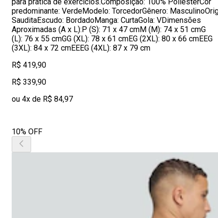
para prática de exercícios.Composição: 100% PoliésterCor
predominante: VerdeModelo: TorcedorGênero: MasculinoOrig
SauditaEscudo: BordadoManga: CurtaGola: VDimensões
Aproximadas (A x L):P (S): 71 x 47 cmM (M): 74 x 51 cmG
(L): 76 x 55 cmGG (XL): 78 x 61 cmEG (2XL): 80 x 66 cmEEG
(3XL): 84 x 72 cmEEEG (4XL): 87 x 79 cm
R$ 419,90
R$ 339,90
ou 4x de R$ 84,97
10% OFF