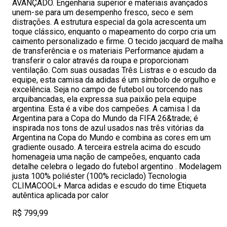
AVANÇADO. Engenharia superior e materiais avançados
unem-se para um desempenho fresco, seco e sem
distrações. A estrutura especial da gola acrescenta um
toque clássico, enquanto o mapeamento do corpo cria um
caimento personalizado e firme. O tecido jacquard de malha
de transferência e os materiais Performance ajudam a
transferir o calor através da roupa e proporcionam
ventilação. Com suas ousadas Três Listras e o escudo da
equipe, esta camisa da adidas é um símbolo de orgulho e
excelência. Seja no campo de futebol ou torcendo nas
arquibancadas, ela expressa sua paixão pela equipe
argentina. Esta é a vibe dos campeões. A camisa I da
Argentina para a Copa do Mundo da FIFA 26&trade; é
inspirada nos tons de azul usados nas três vitórias da
Argentina na Copa do Mundo e combina as cores em um
gradiente ousado. A terceira estrela acima do escudo
homenageia uma nação de campeões, enquanto cada
detalhe celebra o legado do futebol argentino . Modelagem
justa 100% poliéster (100% reciclado) Tecnologia
CLIMACOOL+ Marca adidas e escudo do time Etiqueta
autêntica aplicada por calor
R$ 799,99