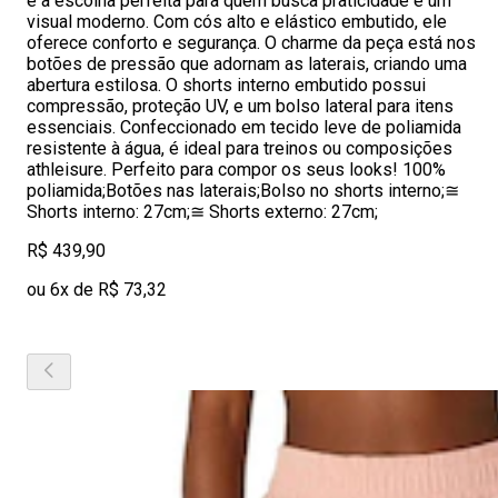
é a escolha perfeita para quem busca praticidade e um
visual moderno. Com cós alto e elástico embutido, ele
oferece conforto e segurança. O charme da peça está nos
botões de pressão que adornam as laterais, criando uma
abertura estilosa. O shorts interno embutido possui
compressão, proteção UV, e um bolso lateral para itens
essenciais. Confeccionado em tecido leve de poliamida
resistente à água, é ideal para treinos ou composições
athleisure. Perfeito para compor os seus looks! 100%
poliamida;Botões nas laterais;Bolso no shorts interno;≅
Shorts interno: 27cm;≅ Shorts externo: 27cm;
R$ 439,90
ou 6x de R$ 73,32