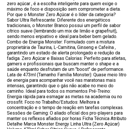
zero açúcar , é a escolha inteligente para quem exige o
máximo de foco e disposição sem comprometer a dieta.
Por que o Monster Zero Açúcar é o líder da categoria?
Sabor Ultra Refrescante: Diferente dos energéticos
tradicionais, o Monster Branco possui um perfil de sabor
cítrico suave (lembrando um mix de limão e grapefruit),
sendo menos enjoativo e ideal para beber bem gelado.
Combo de Energia Monster: Formulado com a mistura
proprietária de Taurina, L-Carnitina, Ginseng e Cafeína ,
garantindo um estado de alerta prolongado e redução da
fadiga. Zero Açúcar e Baixas Calorias: Perfeito para atletas,
gamers e profissionais que buscam manter o shape e a
saúde enquanto desfrutam de um "boost" de performance.
Lata de 473ml (Tamanho Família Monster): Quase meio litro
de energia para acompanhar você nas maratonas mais
intensas, garantindo que o gás não acabe no meio do
caminho. Ideal para todos os momentos Pré-Treino:
Energia rápida para esmagar as metas na academia ou no
crossfit. Foco no Trabalho/Estudos: Melhora a
concentração e o tempo de reação em tarefas complexas.
Sessões de Gaming: O aliado oficial dos pro-players para
manter os reflexos afiados por horas Ficha Técnica Atributo
Detalhe Marca Monster Energy Linha Ultra (Zero Açúcar)